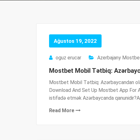
Ağustos 19, 2022
oguz erucar
Azerbajany Mostbe
Mostbet Mobil Tətbiq: Azərbayc
Mostbet Mobil Tətbiq: Azərbaycandan ol
Download And Set Up Mostbet App For An
istifadə etmək Azərbaycanda qanunidir?A
Read More