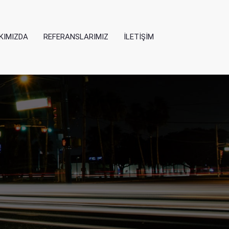
KIMIZDA
REFERANSLARIMIZ
İLETİŞİM