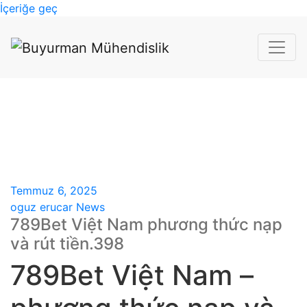
İçeriğe geç
Buyurman
Mühendislik
789Bet Việt Nam
phương thức nạp và
rút tiền.398
Temmuz 6, 2025
oguz erucar
News
789Bet Việt Nam phương thức nạp
và rút tiền.398
789Bet Việt Nam –