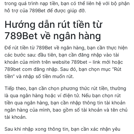
trong quá trình nạp tiền, bạn có thể liên hệ với bộ phận
hỗ trợ của 789Bet để được giúp đỡ.
Hướng dẫn rút tiền từ
789Bet về ngân hàng
Để rút tiền từ 789Bet về ngân hàng, bạn cần thực hiện
các bước sau: đầu tiên, bạn cần đăng nhập vào tài
khoản của mình trên website 789bet – link mới hoặc
789bet com đăng nhập. Sau đó, bạn chọn mục “Rút
tiền” và nhập số tiền muốn rút.
Tiếp theo, bạn cần chọn phương thức rút tiền, thường
là qua ngân hàng hoặc ví điện tử. Nếu bạn chọn rút
tiền qua ngân hàng, bạn cần nhập thông tin tài khoản
ngân hàng của mình, bao gồm số tài khoản và tên chủ
tài khoản.
Sau khi nhập xong thông tin, bạn cần xác nhận yêu