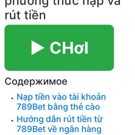
phương thức nạp và
rút tiền
▶️ CHơI
Содержимое
Nạp tiền vào tài khoản
789Bet bằng thẻ cào
Hướng dẫn rút tiền từ
789Bet về ngân hàng