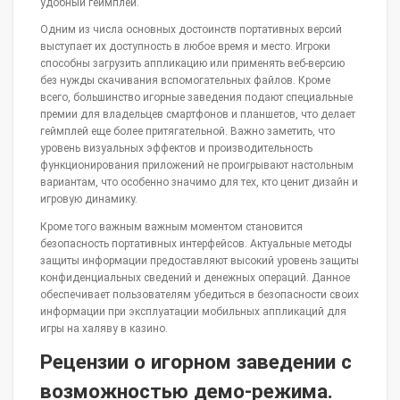
удобный геймплей.
Одним из числа основных достоинств портативных версий
выступает их доступность в любое время и место. Игроки
способны загрузить аппликацию или применять веб-версию
без нужды скачивания вспомогательных файлов. Кроме
всего, большинство игорные заведения подают специальные
премии для владельцев смартфонов и планшетов, что делает
геймплей еще более притягательной. Важно заметить, что
уровень визуальных эффектов и производительность
функционирования приложений не проигрывают настольным
вариантам, что особенно значимо для тех, кто ценит дизайн и
игровую динамику.
Кроме того важным важным моментом становится
безопасность портативных интерфейсов. Актуальные методы
защиты информации предоставляют высокий уровень защиты
конфиденциальных сведений и денежных операций. Данное
обеспечивает пользователям убедиться в безопасности своих
информации при эксплуатации мобильных аппликаций для
игры на халяву в казино.
Рецензии о игорном заведении с
возможностью демо-режима.