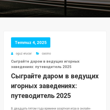
Temmuz 4, 2025
oguz erucar
casino
Сыграйте даром в ведущих игорных
заведениях: путеводитель 2025
Сыграйте даром в ведущих
игорных заведениях:
путеводитель 2025
В двадцать пятом году времени азартная игра в онлайн-