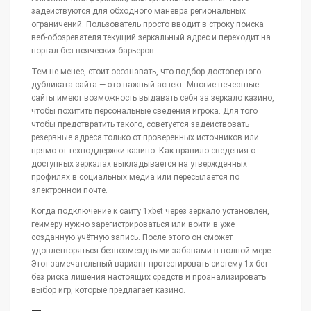
задействуются для обходного маневра региональных
ограничений. Пользователь просто вводит в строку поиска
веб-обозревателя текущий зеркальный адрес и переходит на
портал без всяческих барьеров.
Тем не менее, стоит осознавать, что подбор достоверного
дубликата сайта — это важный аспект. Многие нечестные
сайты имеют возможность выдавать себя за зеркало казино,
чтобы похитить персональные сведения игрока. Для того
чтобы предотвратить такого, советуется задействовать
резервные адреса только от проверенных источников или
прямо от техподдержки казино. Как правило сведения о
доступных зеркалах выкладывается на утвержденных
профилях в социальных медиа или пересылается по
электронной почте.
Когда подключение к сайту 1xbet через зеркало установлен,
геймеру нужно зарегистрироваться или войти в уже
созданную учётную запись. После этого он сможет
удовлетворяться безвозмездными забавами в полной мере.
Этот замечательный вариант протестировать систему 1х бет
без риска лишения настоящих средств и проанализировать
выбор игр, которые предлагает казино.