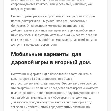
сопровождаются конкретными условиями, например, как
вейджер условия.
Не стоит пренебрегать и о программах лояльности, которые
награждают регулярных участников разнообразными
бонусами. Очки верности можно конвертировать на
действительные финансы или применить для приобретения
плюс бонусов. Следует внимательно анализировать правила
каждой акции, чтобы добиться максимальную прибыль и не
допустить неудовлетворенности.
Мобильные варианты для
даровой игры в игорный дом.
Портативные форматы для безоплатной азартной игры в
казино, вроде 1х бет, становятся все более
распространенными среди игроков. Это связано тем фактом,
что смартфоны и планшеты предоставляют игрокам комфорт
и маневренность, давая возможность получать удовольствие
от излюбленными играми в любое время и в где угодно.
Девелоперы усердно подстраивают свои платформы под
телефоны и таблеты, чтобы предоставить максимально