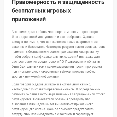
Правомерность и защищенность
бесплатных игровых
приложений
Безвозмездные забавы часто притягивают интерес юзеров
благодаря своей доступности и разнообразию. Однако
следует понимать, что далеко не все такие азартные игры
законны и безвредны. Некоторые ресурсы имеют возможность
применять бесплатные игровые приложения как приманку
чтобы собрать конфиденциальных сведений или даже для
распространения вредоносного ПО. Пользователи обязаны
быть бдительны к тому, какие разрешения просит программа
при инсталляции, и сторониться геймов, которые требуют
доступ к ненужной информации.
Если говорят о даровых играх в виртуальном казино,
необходимо учитывать правовые нюансы. В определённых
регионах онлайн азартные развлечения запрещены или строго
регулируются. Пользователи обязаны проверить, что
выбранная площадка имеет лицензию от признанного
регулирующего органа. Данное поможет предотвратить
затруднений взаимодействия с законом и гарантирует