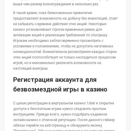
выше чем размер вознаграждения в несколько раз.
В такой время, пока безвложенные привилегии
предоставляют возможность на добычу без инвестиций, стоит
не забывать о времени действия этих акций. Некоторые
казино устанавливают строгие временные рамки для
активации акций и реализации требований по отыгрышу.
Игрокам необходимо заблаговременно просмотреть с
условиями и положениями, чтобы не допустить негативных
неожиданностей. Внимательное рассмотрение каждых сторон
этих акций поспособствует не только насладиться процессом
игрой, но и максимально увеличить возможности на
настоящий выигрыш.
Регистрация аккаунта для
безвозмездной игры в казино
С целью регистрации в виртуальном казино 1xbet и открытия
доступа к бесплатным играм нужно следовать простым
инструкциям. Прежде всего, нужно подобрать надежное
онлайн-казино с отличной репутацию. После данного геймер
обязан перейти на веб-страницу и обнаружить иконку